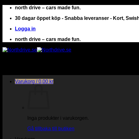
Skip
north drive – cars made fun.
to
30 dagar öppet köp - Snabba leveranser - Kort, Swish 
content
Logga in
north drive – cars made fun.
Varukorg /
0,00
kr
Inga produkter i varukorgen.
Gå tillbaka till butiken