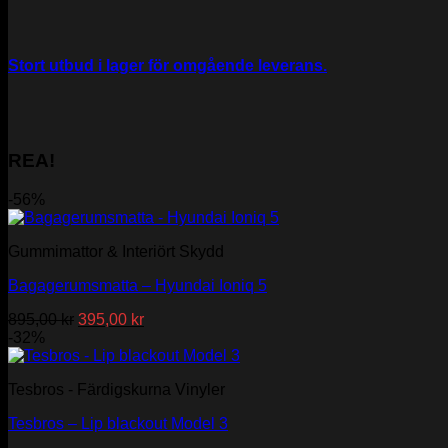
Stort utbud i lager för omgående leverans.
REA!
-56%
Gummimattor & Interiört Skydd
Bagagerumsmatta – Hyundai Ioniq 5
Det
Det
895,00
kr
395,00
kr
ursprungliga
nuvarande
-32%
priset
priset
var:
är:
Tesbros - Färdigskurna Vinyler
895,00 kr.
395,00 kr.
Tesbros – Lip blackout Model 3