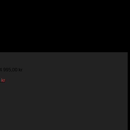
4 995,00
kr
varande
Det
0
kr
ngliga
set
nuvarande
priset
,00 kr.
är:
795,00 kr.
kr.