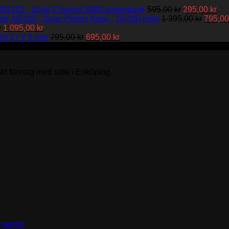
1
Det
Det
XR103 - Solar Charger 5000 powerbank
595,00
kr
295,00
kr
095,00 kr
ursprungliga
Det
nu
me XR105 - Solar Power Bank - 10.000 mAh
1 395,00
kr
795,0
Det
Det
priset
urspru
pri
r
1 095,00
kr
ursprungliga
nuvarande
Det
Det
var:
priset
är:
l 3 / Y 5 mm
795,00
kr
695,00
kr
priset
priset
ursprungliga
nuvarande
595,00 kr.
var:
295
var:
är:
priset
priset
1
1
1
var:
är:
395,00 
skt företag med säte i Enköping.
195,00 kr.
095,00 kr.
795,00 kr.
695,00 kr.
Inga
t namn!