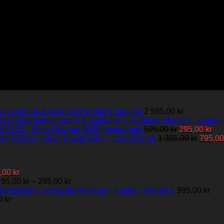
man hund- & lastgaller Model Y Juniper
2 595,00
kr
Guardsman hund- & lastgaller + avdelare Model Y Juniper
Det
Det
XR103 - Solar Charger 5000 powerbank
595,00
kr
295,00
kr
ursprungliga
Det
nu
me XR105 - Solar Power Bank - 10.000 mAh
1 395,00
kr
795,0
priset
urspru
pri
var:
priset
är:
595,00 kr.
var:
295
Det
,00
kr
1
prungliga
nuvarande
Prisintervall:
95,00
kr
–
295,00
kr
395,00 
et
priset
95,00 kr
synsskydd / solskydd Premium - 8 delar - Model Y
995,00
kr
Prisintervall:
är:
till
00
kr
795,00 kr
895,00 kr.
295,00 kr
00 kr.
till