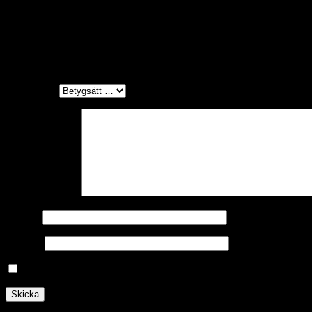
Recensioner
Det finns inga recensioner än.
Bli först med att recensera ”Insatser till mugghå
Ditt betyg
*
Din recension
*
Namn
*
E-post
*
Spara mitt namn, min e-postadress och webbplats i denna w