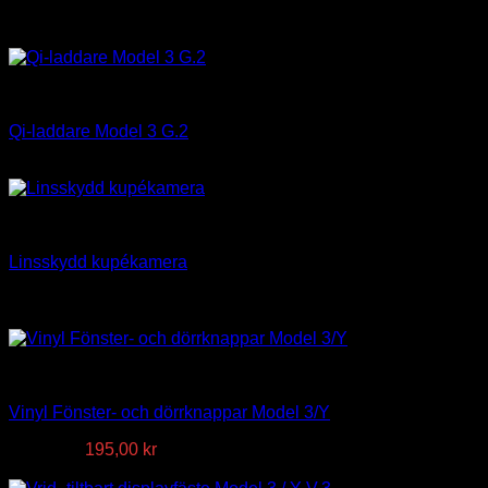
Relaterade produkter
Interiör
Qi-laddare Model 3 G.2
695,00
kr
Interiör
Linsskydd kupékamera
75,00
kr
-67%
Interiör
Vinyl Fönster- och dörrknappar Model 3/Y
Det
Det
595,00
kr
195,00
kr
ursprungliga
nuvarande
-20%
priset
priset